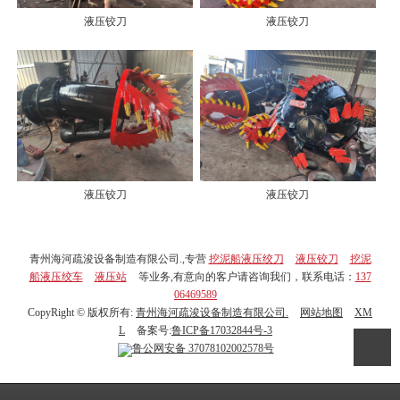
液压铰刀
液压铰刀
液压铰刀
液压铰刀
青州海河疏浚设备制造有限公司.,专营
挖泥船液压绞刀
液压铰刀
挖泥
船液压绞车
液压站
等业务,有意向的客户请咨询我们，联系电话：
137
06469589
CopyRight © 版权所有:
青州海河疏浚设备制造有限公司.
网站地图
XM
L
备案号:
鲁ICP备17032844号-3
鲁公网安备
37078102002578号